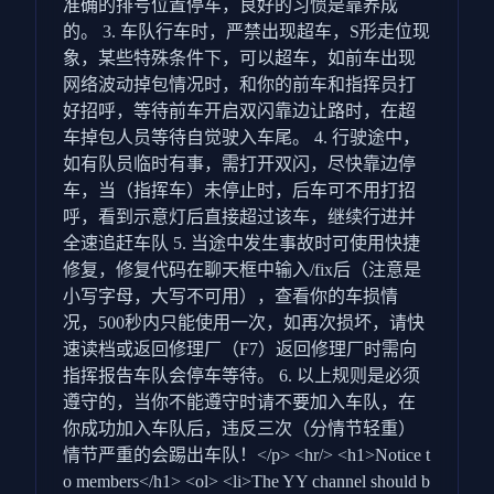
准确的排号位置停车，良好的习惯是靠养成
的。 3. 车队行车时，严禁出现超车，S形走位现
象，某些特殊条件下，可以超车，如前车出现
网络波动掉包情况时，和你的前车和指挥员打
好招呼，等待前车开启双闪靠边让路时，在超
车掉包人员等待自觉驶入车尾。 4. 行驶途中，
如有队员临时有事，需打开双闪，尽快靠边停
车，当（指挥车）未停止时，后车可不用打招
呼，看到示意灯后直接超过该车，继续行进并
全速追赶车队 5. 当途中发生事故时可使用快捷
修复，修复代码在聊天框中输入/fix后（注意是
小写字母，大写不可用），查看你的车损情
况，500秒内只能使用一次，如再次损坏，请快
速读档或返回修理厂（F7）返回修理厂时需向
指挥报告车队会停车等待。 6. 以上规则是必须
遵守的，当你不能遵守时请不要加入车队，在
你成功加入车队后，违反三次（分情节轻重）
情节严重的会踢出车队！</p> <hr/> <h1>Notice t
o members</h1> <ol> <li>The YY channel should b