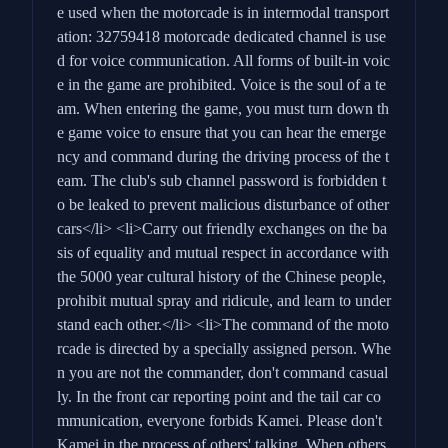
e used when the motorcade is in intermodal transport
ation: 32759418 motorcade dedicated channel is use
d for voice communication. All forms of built-in voic
e in the game are prohibited. Voice is the soul of a te
am. When entering the game, you must turn down th
e game voice to ensure that you can hear the emerge
ncy and command during the driving process of the t
eam. The club's sub channel password is forbidden t
o be leaked to prevent malicious disturbance of other
cars</li> <li>Carry out friendly exchanges on the ba
sis of equality and mutual respect in accordance with
the 5000 year cultural history of the Chinese people,
prohibit mutual spray and ridicule, and learn to under
stand each other.</li> <li>The command of the moto
rcade is directed by a specially assigned person. Whe
n you are not the commander, don't command casual
ly. In the front car reporting point and the tail car co
mmunication, everyone forbids Kamei. Please don't
Kamei in the process of others' talking. When others