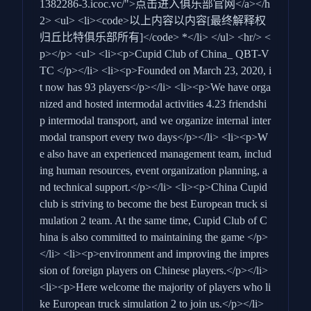
1382286-3.icoc.vc/">点击进入俱乐部官网</a></h
2> <ul> <li><code>以上内容以内容[最终解释权
归丘比特俱乐部所有]</code> *</li> </ul> <hr/> <
p></p> <ul> <li><p>Cupid Club of China_ QBT-V
TC </p></li> <li><p>Founded on March 23, 2020, i
t now has 93 players</p></li> <li><p>We have orga
nized and hosted intermodal activities 4.23 friendshi
p intermodal transport, and we organize internal inter
modal transport every two days</p></li> <li><p>W
e also have an experienced management team, includ
ing human resources, event organization planning, a
nd technical support.</p></li> <li><p>China Cupid
club is striving to become the best European truck si
mulation 2 team. At the same time, Cupid Club of C
hina is also committed to maintaining the game </p>
</li> <li><p>environment and improving the impres
sion of foreign players on Chinese players.</p></li>
<li><p>Here welcome the majority of players who li
ke European truck simulation 2 to join us.</p></li>