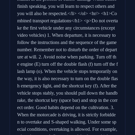
finish speaking, you will learn to respect others and
you will also be respected.</li> </ol> <hr/> <h1>Co
mbined transport regulations</h1> <p>Do not overta
ke the first vehicle under any circumstances (except
video vehicles) 1. When departure, it is necessary to
follow the instructions and the sequence of the game
number. Remember not to disturb the order of depart
ure at will. 2. Avoid noise when parking. Turn off th
e engine (E) turn off the double flash (f) turn off the f
lash lamp (o). When the vehicle stops temporarily on
the way, it is also necessary to turn on the double flas
h emergency light, and the shortcut key (f). After the
vehicle stops stably, you should pull down the handb
rake, the shortcut key (space bar) and stop in the corr
ect order. Good habits depend on the cultivation. 3.
When the motorcade is driving, it is strictly forbidde
n to overtake and S-shaped walking. Under some sp
ecial conditions, overtaking is allowed. For example,