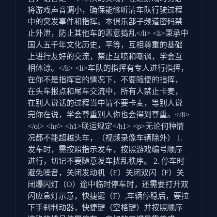
将游戏声音调小，确保能够听清车队行驶过程
中的突发事件和指挥。本俱乐部子频道密码禁
止外泄，防止其他车的恶意捣乱</li> <li>秉承中
国人五千年文化历史，平等，互相尊重的基础
上进行友好的交流，禁止互喷和嘲讽，学会互
相体谅。</li> <li>车队的指挥有专人进行指挥，
在你不是指挥官的情况下，不要随便的指挥，
在头车报点和尾车交流中，所有人禁止卡麦，
在别人说话的过程当中请不要卡麦，等别人说
完你在说，学会尊重别人你也会得到尊重。</li>
</ol> <hr/> <h1>联运规定</h1> <p>无论何种情
况都不能超越头车，（视频录像车辆除外） 1.
发车时，需按照指示发车，按照游戏编号顺序
进行，切记不要随意发车扰乱秩序。 2. 停车时
避免噪音，关闭发动机（E）关闭双闪（F）关
闭爆闪灯（O）途中临时停车时，还需要打开双
闪应急灯示意，快捷键（F）,车辆停稳后，要拉
下手刹制动器，快捷键（空格键）并按照顺序