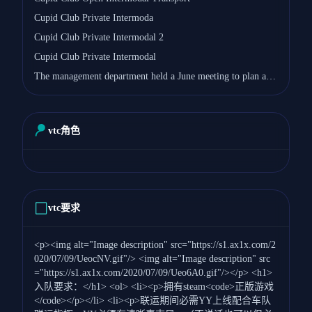
Cupid Club Private Intermoda
Cupid Club Private Intermodal 2
Cupid Club Private Intermodal
The management department held a June meeting to plan a summer plan for the club
vtc角色
vtc要求
<p><img alt="Image description" src="https://s1.ax1x.com/2
020/07/09/UeocNV.gif"/> <img alt="Image description" src
="https://s1.ax1x.com/2020/07/09/Ueo6A0.gif"/></p> <h1>
入队要求：</h1> <ol> <li><p>拥有steam<code>正版游戏
</code></p></li> <li><p>联运期间必需YY上线配合车队