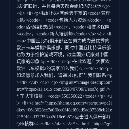
3友谊联运，并且每两天都会组织内部联运</p>
</li> <li><p>我们也拥有经验丰富的<code>管理
团队</code>，<code>包括人力资源</code>，<c
ode>活动组织规划</code>，<code>和技术保障
</code>，<code>新人培训师</code></p></li> <li
><p>中国丘比特俱乐部正在努力成为最优秀的
欧洲卡车模拟2俱乐部，同时中国丘比特俱乐部
也致力于维护游戏环境，改善国外玩家对中国
玩家的印象</p></li> <li><p>在此欢迎广大喜欢
欧洲卡车模拟2的玩家加入我们</p></li> <li><p>
如您愿意加入我们，请通过QQ群与我们联系</p
></li> </ul> <hr/> <p><img alt="Image description"
src="https://s1.ax1x.com/2020/07/09/Ueos7q.gif"/>
* 车队审核群：<code>550356022</code></p> <u
l> <li><a href="https://shang.qq.com/wpa/qunwpa?i
dkey=06e3028cc7a0f0ec0f48ef80ad9ad87388eb21e
215fdfcad37f353aa2d16e6b5">点击进入俱乐部Q
Q审核群</a></li> </ul> <h2>* <a href="https://gg2