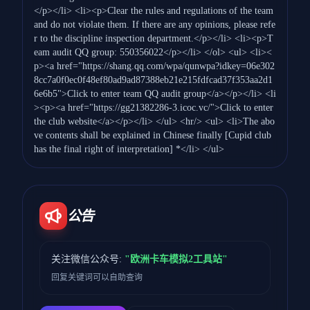
</p></li> <li><p>Clear the rules and regulations of the team
and do not violate them. If there are any opinions, please refe
r to the discipline inspection department.</p></li> <li><p>T
eam audit QQ group: 550356022</p></li> </ol> <ul> <li><
p><a href="https://shang.qq.com/wpa/qunwpa?idkey=06e302
8cc7a0f0ec0f48ef80ad9ad87388eb21e215fdfcad37f353aa2d1
6e6b5">Click to enter team QQ audit group</a></p></li> <li
><p><a href="https://gg21382286-3.icoc.vc/">Click to enter
the club website</a></p></li> </ul> <hr/> <ul> <li>The abo
ve contents shall be explained in Chinese finally [Cupid club
has the final right of interpretation] *</li> </ul>
公告
关注微信公众号:
"欧洲卡车模拟2工具站"
回复关键词可以自助查询