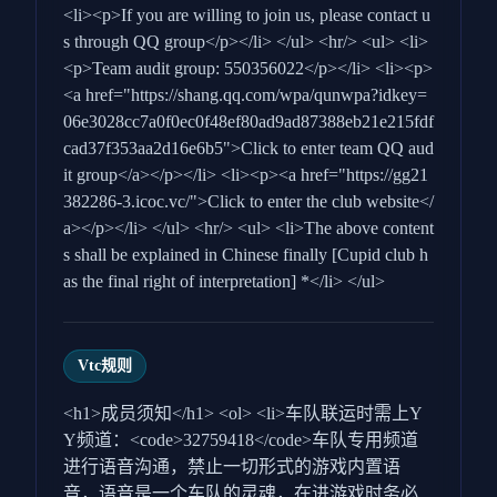
<li><p>If you are willing to join us, please contact u
s through QQ group</p></li> </ul> <hr/> <ul> <li>
<p>Team audit group: 550356022</p></li> <li><p>
<a href="https://shang.qq.com/wpa/qunwpa?idkey=
06e3028cc7a0f0ec0f48ef80ad9ad87388eb21e215fdf
cad37f353aa2d16e6b5">Click to enter team QQ aud
it group</a></p></li> <li><p><a href="https://gg21
382286-3.icoc.vc/">Click to enter the club website</
a></p></li> </ul> <hr/> <ul> <li>The above content
s shall be explained in Chinese finally [Cupid club h
as the final right of interpretation] *</li> </ul>
Vtc规则
<h1>成员须知</h1> <ol> <li>车队联运时需上Y
Y频道：<code>32759418</code>车队专用频道
进行语音沟通，禁止一切形式的游戏内置语
音，语音是一个车队的灵魂，在进游戏时务必