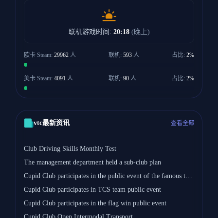
联机游戏时间:
20:18
(晚上)
欧卡 Steam:
29962
人
联机:
593
人
占比:
2%
美卡 Steam:
4091
人
联机:
90
人
占比:
2%
vtc最新资讯
查看全部
Club Driving Skills Monthly Test
The management department held a sub-club plan
Cupid Club participates in the public event of the famous team
Cupid Club participates in TCS team public event
Cupid Club participates in the flag win public event
Cupid Club Open Intermodal Transport