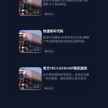
欧洲卡车模拟2怎么联机点击进入教
程欧卡工具站网址:...
50618
快速修车代码
欧洲卡车模拟2中修车的方法有2种按
F7传送修理站修车联机过程中按y然
后输入/fix...
50434
官方TRUCKERSMP联机规则
由于联机规则经常变化，本站无法第
一时间更新，联机规则以官方英文规
则为准。 感谢...
34292