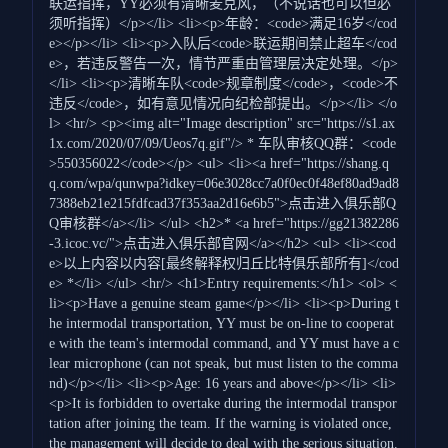
联运指挥，YY必须有清晰麦克风，（不说话也可以但必
须听指挥）</p></li> <li><p>年龄：<code>满足16岁</cod
e></p></li> <li><p>入队后<code>联运期间禁止超车</cod
e>，若违反警告一次，情节严重由管理层决定处理。</p>
</li> <li><p>清晰车队<code>规章制度</code>，<code>不
违反</code>，如有意见情况向纪检部提出。</p></li> </o
l> <hr/> <p><img alt="Image description" src="https://s1.ax
1x.com/2020/07/09/Ueos7q.gif"/> * 车队审核QQ群：<code
>550356022</code></p> <ul> <li><a href="https://shang.q
q.com/wpa/qunwpa?idkey=06e3028cc7a0f0ec0f48ef80ad9ad8
7388eb21e215fdfcad37f353aa2d16e6b5">点击进入俱乐部Q
Q审核群</a></li> </ul> <h2>* <a href="https://gg21382286
-3.icoc.vc/">点击进入俱乐部官网</a></h2> <ul> <li><cod
e>以上内容以内容[最终解释权归丘比特俱乐部所有]</cod
e> *</li> </ul> <hr/> <h1>Entry requirements:</h1> <ol> <
li><p>Have a genuine steam game</p></li> <li><p>During t
he intermodal transportation, YY must be on-line to cooperat
e with the team's intermodal command, and YY must have a c
lear microphone (can not speak, but must listen to the comma
nd)</p></li> <li><p>Age: 16 years and above</p></li> <li>
<p>It is forbidden to overtake during the intermodal transpor
tation after joining the team. If the warning is violated once,
the management will decide to deal with the serious situation.