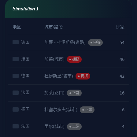
Simulation 1
地区
城市/路段
玩家
德国
加莱 - 杜伊斯堡(道路)
54
● 中等
法国
加莱(城市)
46
● 拥挤
德国
杜伊斯堡(城市)
42
● 拥挤
法国
加莱(路口)
16
● 正常
德国
杜塞尔多夫(城市)
6
● 正常
法国
里尔(城市)
4
● 正常