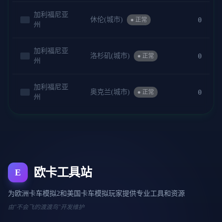
加利福尼亚
休伦(城市)
0
● 正常
州
加利福尼亚
洛杉矶(城市)
0
● 正常
州
加利福尼亚
奥克兰(城市)
0
● 正常
州
欧卡工具站
E
为欧洲卡车模拟2和美国卡车模拟玩家提供专业工具和资源
由"不会飞的渡渡鸟"开发维护