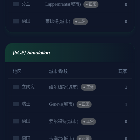
芬兰
Lappeenranta(城市)
0
● 正常
德国
莱比锡(城市)
0
● 正常
[SGP] Simulation
地区
城市/路段
玩家
立陶宛
维尔纽斯(城市)
1
● 正常
瑞士
Geneva(城市)
1
● 正常
德国
爱尔福特(城市)
0
● 正常
德国
卡塞尔(城市)
0
● 正常