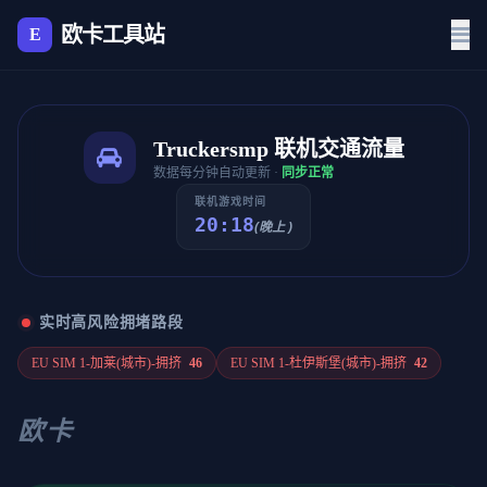
欧卡工具站
E
Truckersmp 联机交通流量
数据每分钟自动更新 ·
同步正常
联机游戏时间
20:18
(晚上 )
实时高风险拥堵路段
EU SIM 1-加莱(城市)-拥挤
46
EU SIM 1-杜伊斯堡(城市)-拥挤
42
欧卡