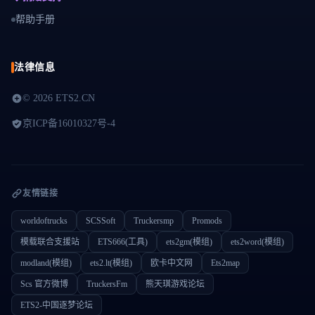
帮助手册
法律信息
©
2026 ETS2.CN
京ICP备16010327号-4
友情链接
worldoftrucks
SCSSoft
Truckersmp
Promods
模载联合支援站
ETS666(工具)
ets2gm(模组)
ets2word(模组)
modland(模组)
ets2.lt(模组)
欧卡中文网
Ets2map
Scs 官方微博
TruckersFm
熊天琪游戏论坛
ETS2-中国逐梦论坛