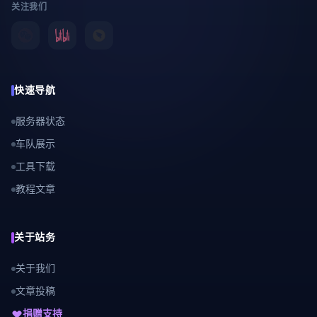
关注我们
快速导航
服务器状态
车队展示
工具下载
教程文章
关于站务
关于我们
文章投稿
捐赠支持