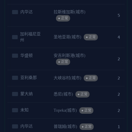
内华达
拉斯维加斯(城市)
5
● 正常
加利福尼亚
圣地亚哥(城市)
4
● 正常
州
华盛顿
安吉利斯港(城市)
2
● 正常
亚利桑那
大峽谷村(城市)
2
● 正常
蒙大纳
悉尼(城市)
2
● 正常
未知
Topeka(城市)
2
● 正常
内华达
普瑞姆(城市)
1
● 正常