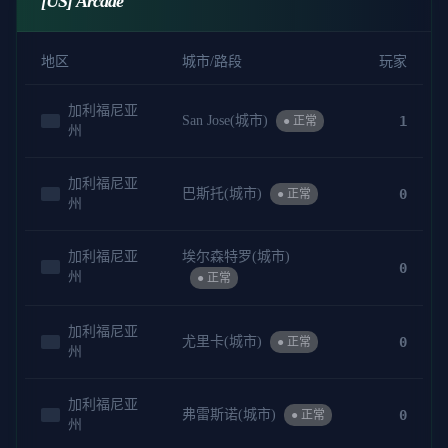
[US] Arcade
地区
城市/路段
玩家
加利福尼亚
San Jose(城市)
1
● 正常
州
加利福尼亚
巴斯托(城市)
0
● 正常
州
加利福尼亚
埃尔森特罗(城市)
0
州
● 正常
加利福尼亚
尤里卡(城市)
0
● 正常
州
加利福尼亚
弗雷斯诺(城市)
0
● 正常
州