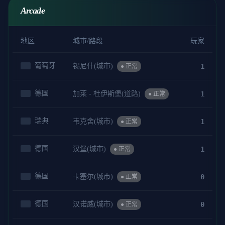
Arcade
地区
城市/路段
玩家
葡萄牙
锡尼什(城市)
1
● 正常
德国
加莱 - 杜伊斯堡(道路)
1
● 正常
瑞典
韦克舍(城市)
1
● 正常
德国
汉堡(城市)
1
● 正常
德国
卡塞尔(城市)
0
● 正常
德国
汉诺威(城市)
0
● 正常