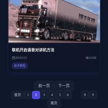
联机开启语音对讲机方法
2019/3/23
21430
技术教程
前一页
下一页
…
首页
1
2
3
4
5
6
8
9
尾页