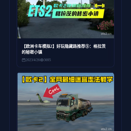
【欧洲卡车模拟2】好玩隐藏路推荐⑤：格拉茨
的秘密小镇
2023/4/26
3695