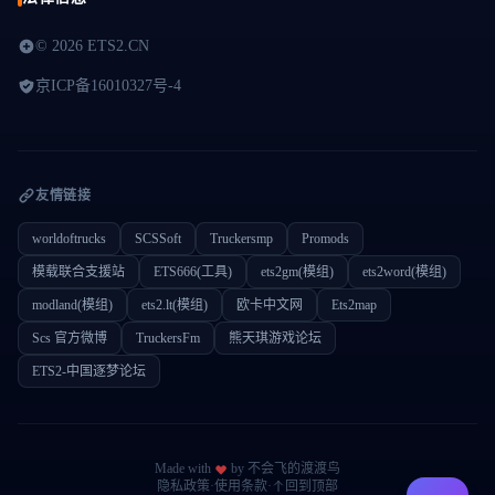
©
2026 ETS2.CN
京ICP备16010327号-4
友情链接
worldoftrucks
SCSSoft
Truckersmp
Promods
模载联合支援站
ETS666(工具)
ets2gm(模组)
ets2word(模组)
modland(模组)
ets2.lt(模组)
欧卡中文网
Ets2map
Scs 官方微博
TruckersFm
熊天琪游戏论坛
ETS2-中国逐梦论坛
Made with
by 不会飞的渡渡鸟
隐私政策
·
使用条款
·
回到顶部