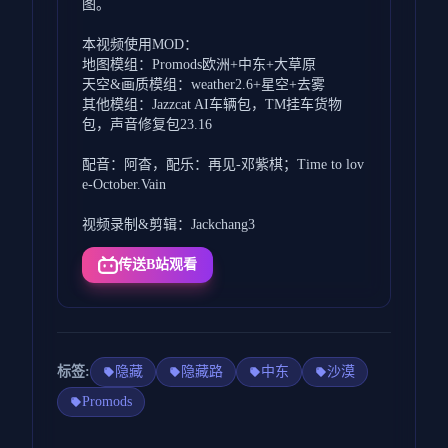
图。
本视频使用MOD：
地图模组：Promods欧洲+中东+大草原
天空&画质模组：weather2.6+星空+去雾
其他模组：Jazzcat AI车辆包，TM挂车货物
包，声音修复包23.16
配音：阿杳，配乐：再见-邓紫棋；Time to lov
e-October.Vain
视频录制&剪辑：Jackchang3
传送B站观看
标签:
隐藏
隐藏路
中东
沙漠
Promods