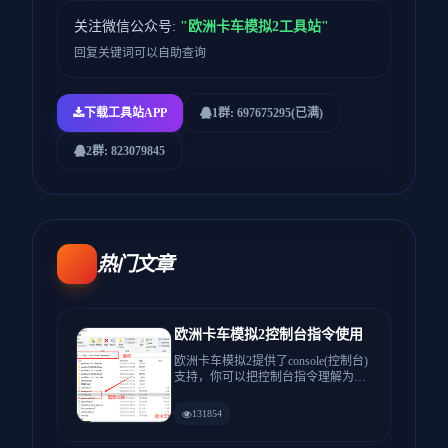
数字背后的含义，无论你是准备入行的新手，
风景优美的公路驾驶。
还是老司机，都能学到实用知识！ 👇 看完别忘
关注微信公众号:
"欧洲卡车模拟2工具站"
了点赞、投币、收藏，支持一下！
回复关键词可以自助查询
下载工具站APP
1群: 697675295(已满)
2群: 823079845
热门文章
欧洲卡车模拟2控制台指令使用
欧洲卡车模拟2提供了console(控制台)
支持，你可以把控制台指令理解为游
戏中经常输的秘籍，...
131854