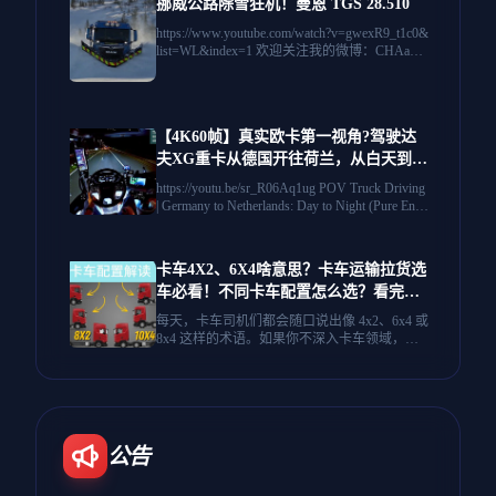
挪威公路除雪狂机！曼恩 TGS 28.510
的目光。准备好仔细看看了吗？沃尔沃9700...
https://www.youtube.com/watch?v=gwexR9_t1c0&
list=WL&index=1 欢迎关注我的微博：CHAang
_ZSir 网易云：CHAang_ZSir 我爱好一切交通
工具~ 长期搬运敬请关注UP！
【4K60帧】真实欧卡第一视角?驾驶达
夫XG重卡从德国开往荷兰，从白天到黑
夜（纯粹的引擎声）日落高速公路！260
https://youtu.be/sr_R06Aq1ug POV Truck Driving
118 | 作者：Niko Timer
| Germany to Netherlands: Day to Night (Pure Engi
ne Sounds) Sunset Highway! No AI 作者：Niko
Timer 没有AI。体验卡车司机平静而真实的一
天。🚚 今天，我们将从德国阳光明媚的卡车休
卡车4X2、6X4啥意思？卡车运输拉货选
息站出发，前往位于荷兰的公司总部。这是10
车必看！不同卡车配置怎么选？看完不
0%真实的POV（第一人称视角）体验——没有
AI生成，只有真实的驾驶、真实的风景以及公
纠结
每天，卡车司机们都会随口说出像 4x2、6x4 或
路上的宁静氛围。 行程内容： 出发：白天从德
8x4 这样的术语。如果你不深入卡车领域，这
国的“Autohof”（汽车休息站）出发。 专业提
些数字听起来就像是一串秘密代码。但关键
示：我将一步步向您展示如何填写驾驶日志，
是：这些数字告诉你了卡车是如何配置的。今
并根据欧盟法规记录我的驾驶时间。 路况解
天，我们将拆解每一种主要的卡车配置，从省
说：在过境过程中，我将分享我对交通状况和
油的高速运输车到极致的越野巨兽——让我们
公路生活的感想。 抵达：夜间行驶，安全抵达
先从数字本身开始，因为一旦你理解了它，一
荷兰的目的地。 放松身心，舒适地坐在驾驶座
切就都清楚了。 这可不是简单的乘法，它直接
公告
上，欣赏沿途不断变化的风景。 📍路线：德国
关系到卡车的动力、承载能力和适用场景。 本
🇩🇪➔荷兰🇳🇱 🎥格式：4K POV（无脸摄像
期视频就用最直观的方式，带你彻底搞懂这些
头） 🛠焦点：真实卡车运输、行车日志教程、