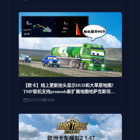
【欧卡】线上更新抬头显示HUD和大草原地图！
TMP联机支持promods新扩展地图哈萨克斯坦大
草原，可通过p服游玩需要全部7个地图DLC，奔
2023/5/19
5844
驰代码车和挂烂路飙车