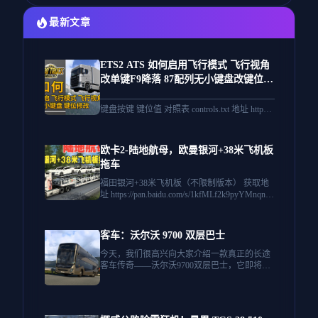
最新文章
ETS2 ATS 如何启用飞行模式 飞行视角
改单键F9降落 87配列无小键盘改键位
欧卡2 美卡
————————————————————————
键盘按键 键位值 对照表 controls.txt 地址 https://
wwo.lanzouv.com/iGOL825xrqod
————————————————————————
欧卡2-陆地航母，欧曼银河+38米飞机板
拖车
福田银河+38米飞机板（不限制版本） 获取地
址 https://pan.baidu.com/s/1kfMLf2k9pyYMnqn9u
AKErw?pwd=9stm 乘龙+福田欧曼+解放 获取地
址 https://pan.quark.cn/s/377ad2ccc34a
客车：沃尔沃 9700 双层巴士
今天，我们很高兴向大家介绍一款真正的长途
客车传奇——沃尔沃9700双层巴士，它即将加
入《欧洲卡车模拟2》的“客车”DLC。这款现代
化的旅游客车以乘客舒适度、智能灵活性和轻
松的高速公路巡航为设计理念。凭借其大胆的
双层设计，无论走到哪里，它都必将吸引众人