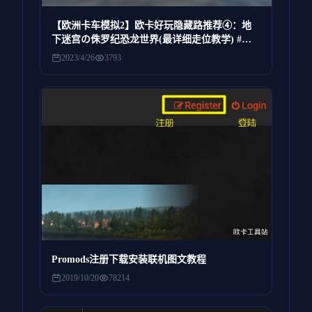
【欧洲卡车模拟2】欧卡好玩隐藏路推荐④：地
下迷宫の侏罗纪恐龙世界(最详细走位教学) #欧
洲卡车模拟2
2023/4/26
3793
Promods注册下载安装联机图文教程
2019/10/20
78214