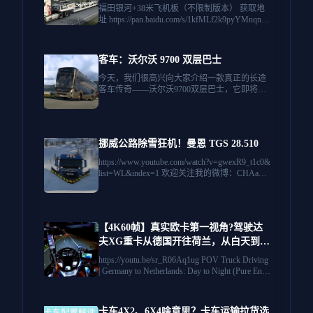
福田银河+38米飞机板（不限制版本） 获取地
址 https://pan.baidu.com/s/1kfMLf2k9pyYMnqn9u
AKErw?pwd=9stm 乘龙+福田欧曼+解放 获取地
址 https://pan.quark.cn/s/377ad2ccc34a
客车：沃尔沃 9700 双层巴士
今天，我们很高兴向大家介绍一款真正的长途
客车传奇——沃尔沃9700双层巴士，它即将加
入《欧洲卡车模拟2》的“客车”DLC。这款现代
化的旅游客车以乘客舒适度、智能灵活性和轻
松的高速公路巡航为设计理念。凭借其大胆的
双层设计，无论走到哪里，它都必将吸引众人
挪威公路除雪狂机！曼恩 TGS 28.510
的目光。准备好仔细看看了吗？沃尔沃9700...
https://www.youtube.com/watch?v=gwexR9_t1c0&
list=WL&index=1 欢迎关注我的微博：CHAang
_ZSir 网易云：CHAang_ZSir 我爱好一切交通
工具~ 长期搬运敬请关注UP！
【4K60帧】真实欧卡第一视角?驾驶达
夫XG重卡从德国开往荷兰，从白天到黑
夜（纯粹的引擎声）日落高速公路！260
https://youtu.be/sr_R06Aq1ug POV Truck Driving
118 | 作者：Niko Timer
| Germany to Netherlands: Day to Night (Pure Engi
ne Sounds) Sunset Highway! No AI 作者：Niko
Timer 没有AI。体验卡车司机平静而真实的一
天。🚚 今天，我们将从德国阳光明媚的卡车休
卡车4X2、6X4啥意思？卡车运输拉货选