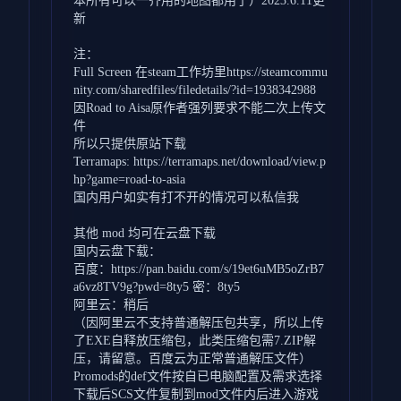
本所有可以一齐用的地图都用了）2023.6.11更
新
注：
Full Screen 在steam工作坊里https://steamcommu
nity.com/sharedfiles/filedetails/?id=1938342988
因Road to Aisa原作者强列要求不能二次上传文
件
所以只提供原站下载
Terramaps: https://terramaps.net/download/view.p
hp?game=road-to-asia
国内用户如实有打不开的情况可以私信我
其他 mod 均可在云盘下载
国内云盘下载：
百度：https://pan.baidu.com/s/19et6uMB5oZrB7
a6vz8TV9g?pwd=8ty5 密：8ty5
阿里云：稍后
（因阿里云不支持普通解压包共享，所以上传
了EXE自释放压缩包，此类压缩包需7.ZIP解
压，请留意。百度云为正常普通解压文件）
Promods的def文件按自已电脑配置及需求选择
下载后SCS文件复制到mod文件内后进入游戏