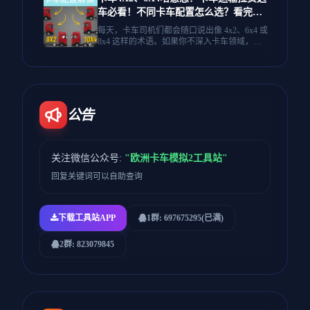
息站出发，前往位于荷兰的公司总部。这是10
车必看！不同卡车配置怎么选？看完不
0%真实的POV（第一人称视角）体验——没有
AI生成，只有真实的驾驶、真实的风景以及公
纠结
每天，卡车司机们都会随口说出像 4x2、6x4 或
路上的宁静氛围。 行程内容： 出发：白天从德
8x4 这样的术语。如果你不深入卡车领域，这
国的“Autohof”（汽车休息站）出发。 专业提
些数字听起来就像是一串秘密代码。但关键
示：我将一步步向您展示如何填写驾驶日志，
是：这些数字告诉你了卡车是如何配置的。今
并根据欧盟法规记录我的驾驶时间。 路况解
天，我们将拆解每一种主要的卡车配置，从省
说：在过境过程中，我将分享我对交通状况和
油的高速运输车到极致的越野巨兽——让我们
公路生活的感想。 抵达：夜间行驶，安全抵达
先从数字本身开始，因为一旦你理解了它，一
荷兰的目的地。 放松身心，舒适地坐在驾驶座
切就都清楚了。 这可不是简单的乘法，它直接
公告
上，欣赏沿途不断变化的风景。 📍路线：德国
关系到卡车的动力、承载能力和适用场景。 本
🇩🇪➔荷兰🇳🇱 🎥格式：4K POV（无脸摄像
期视频就用最直观的方式，带你彻底搞懂这些
头） 🛠焦点：真实卡车运输、行车日志教程、
数字背后的含义，无论你是准备入行的新手，
风景优美的公路驾驶。
还是老司机，都能学到实用知识！ 👇 看完别忘
关注微信公众号:
"欧洲卡车模拟2工具站"
了点赞、投币、收藏，支持一下！
回复关键词可以自助查询
下载工具站APP
1群: 697675295(已满)
2群: 823079845