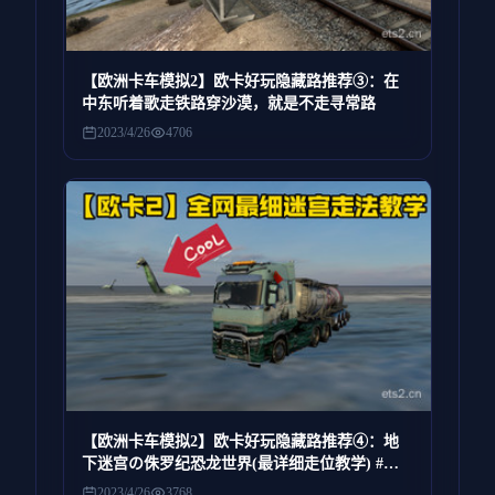
【欧洲卡车模拟2】欧卡好玩隐藏路推荐③：在
中东听着歌走铁路穿沙漠，就是不走寻常路
2023/4/26
4706
【欧洲卡车模拟2】欧卡好玩隐藏路推荐④：地
下迷宫の侏罗纪恐龙世界(最详细走位教学) #欧
洲卡车模拟2
2023/4/26
3768