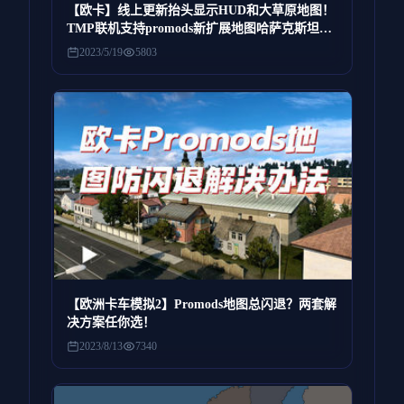
【欧卡】线上更新抬头显示HUD和大草原地图！
TMP联机支持promods新扩展地图哈萨克斯坦大
草原，可通过p服游玩需要全部7个地图DLC，奔
2023/5/19
5803
驰代码车和挂烂路飙车
【欧洲卡车模拟2】Promods地图总闪退？两套解
决方案任你选！
2023/8/13
7340